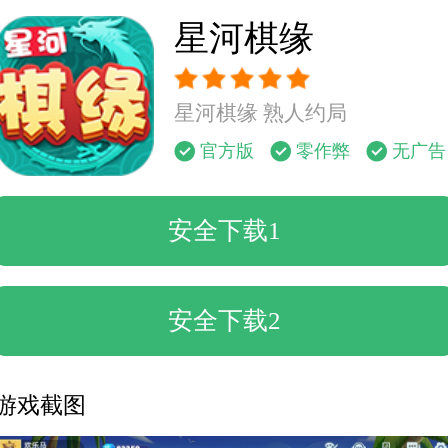
星河棋缘
星河棋缘 熟人约局
官方版
零作弊
无广告
安全下载1
安全下载2
游戏截图